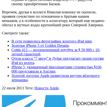
своему приобретению Басков.
Впрочем, друзья и коллеги Николая новинку не оценили,
проявив сочувствие по отношению к братьям нашим
меньшим, а в особенности к аллигатору, который еще недавно
обитал в мутных водах крупнейшей реки Северной Америки.
Смотрите также:
В сети появились фотографии золотого iPad mini
.
Золотые iPhone 5 от Golden Dreams
.
Cottin 413 — коллекционный ноутбук за $ 50 000 с 10-
летней гарантией
.
Отель класса “7 звезд” в Дубае предлагает своим гостям
iPad из золота
.
iPhone 5, украшенный бриллиантами стоимостью $106
000 представили в Англии
.
Золотой логотип Apple разместили внутри яблочного
зернышка
.
22 июля 2013
Теги:
Новости Apple
.