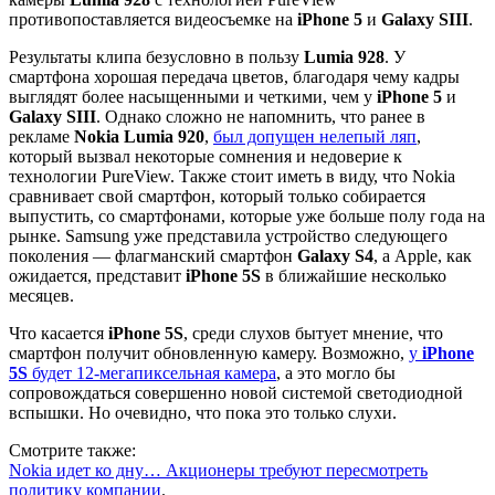
противопоставляется видеосъемке на
iPhone 5
и
Galaxy SIII
.
Результаты клипа безусловно в пользу
Lumia 928
. У
смартфона хорошая передача цветов, благодаря чему кадры
выглядят более насыщенными и четкими, чем у
iPhone 5
и
Galaxy SIII
. Однако сложно не напомнить, что ранее в
рекламе
Nokia Lumia 920
,
был допущен нелепый ляп
,
который вызвал некоторые сомнения и недоверие к
технологии PureView. Также стоит иметь в виду, что Nokia
сравнивает свой смартфон, который только собирается
выпустить, со смартфонами, которые уже больше полу года на
рынке. Samsung уже представила устройство следующего
поколения — флагманский смартфон
Galaxy S4
, а Apple, как
ожидается, представит
iPhone 5S
в ближайшие несколько
месяцев.
Что касается
iPhone 5S
, среди слухов бытует мнение, что
смартфон получит обновленную камеру. Возможно,
у
iPhone
5S
будет 12-мегапиксельная камера
, а это могло бы
сопровождаться совершенно новой системой светодиодной
вспышки. Но очевидно, что пока это только слухи.
Смотрите также:
Nokia идет ко дну… Акционеры требуют пересмотреть
политику компании
.