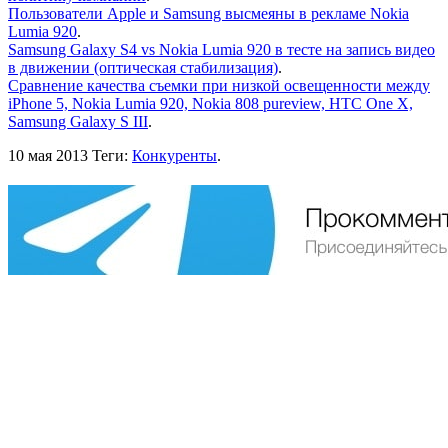
Пользователи Apple и Samsung высмеяны в рекламе Nokia
Lumia 920
.
Samsung Galaxy S4 vs Nokia Lumia 920 в тесте на запись видео
в движении (оптическая стабилизация)
.
Сравнение качества съемки при низкой освещенности между
iPhone 5, Nokia Lumia 920, Nokia 808 pureview, HTC One X,
Samsung Galaxy S III
.
10 мая 2013
Теги:
Конкуренты
.