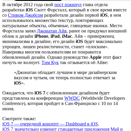
В октябре 2012 года свой
пост покинул
глава отдела
разработки
iOS
Скотт Форсталл, который в свое время вместе
со
Стивом Джобсом
разработали дизайн первой
iOS
, в нем
использовалось множество текстур, повторяющих
натуральные объекты, объемные, глянцевые иконки. Место
Форсталла занял
Джонатан Айв
, ранее он придумал внешний
облик и дизайн
iPhone
,
iPad
,
iMac
. Айв – приверженец
минимализма в дизайне, его дизайн
iOS
будет максимально
упрощен, лишен реалистичности, станет «плоским».
Наверняка многим пользователям не понравится
обновленный дизайн. Однако руководство
Apple
этот факт
ничуть не волнует.
Тим Кук
так отзывается об Айве:
«Джонатан обладает лучшим в мире дизайнерским
вкусом и чутьем, он теперь полностью отвечает за
iOS
».
Ожидается, что
iOS 7
с обновленным дизайном будет
представлена на конференции
WWDC
(Worldwide Developers
Conference), которая пройдет в Сан-Франциско с 10 по 14
июня.
Смотрите также:
iOS 7 — очередной концепт — Dashboard в iOS
.
iOS 7 значительно изменит стандартные приложения Mail и