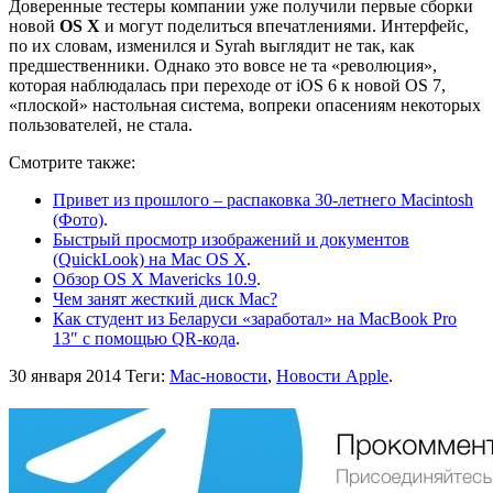
Доверенные тестеры компании уже получили первые сборки
новой
OS X
и могут поделиться впечатлениями. Интерфейс,
по их словам, изменился и Syrah выглядит не так, как
предшественники. Однако это вовсе не та «революция»,
которая наблюдалась при переходе от iOS 6 к новой OS 7,
«плоской» настольная система, вопреки опасениям некоторых
пользователей, не стала.
Смотрите также:
Привет из прошлого – распаковка 30-летнего Macintosh
(Фото)
.
Быстрый просмотр изображений и документов
(QuickLook) на Mac OS X
.
Обзор OS X Mavericks 10.9
.
Чем занят жесткий диск Mac?
Как студент из Беларуси «заработал» на MacBook Pro
13″ с помощью QR-кода
.
30 января 2014
Теги:
Mac-новости
,
Новости Apple
.