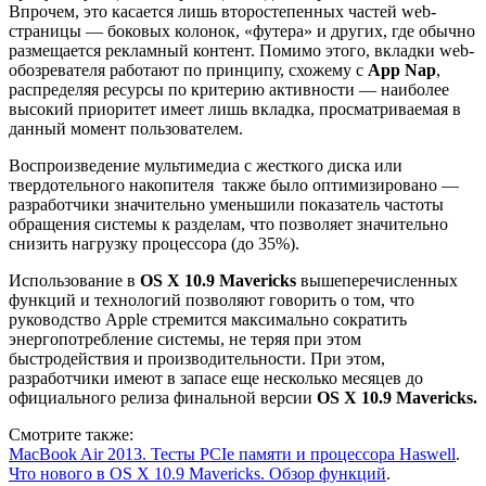
Впрочем, это касается лишь второстепенных частей web-
страницы — боковых колонок, «футера» и других, где обычно
размещается рекламный контент. Помимо этого, вкладки web-
обозревателя работают по принципу, схожему с
App Nap
,
распределяя ресурсы по критерию активности — наиболее
высокий приоритет имеет лишь вкладка, просматриваемая в
данный момент пользователем.
Воспроизведение мультимедиа с жесткого диска или
твердотельного накопителя также было оптимизировано —
разработчики значительно уменьшили показатель частоты
обращения системы к разделам, что позволяет значительно
снизить нагрузку процессора (до 35%).
Использование в
OS X 10.9 Mavericks
вышеперечисленных
функций и технологий позволяют говорить о том, что
руководство Apple стремится максимально сократить
энергопотребление системы, не теряя при этом
быстродействия и производительности. При этом,
разработчики имеют в запасе еще несколько месяцев до
официального релиза финальной версии
OS X 10.9 Mavericks.
Смотрите также:
MacBook Air 2013. Тесты PCIe памяти и процессора Haswell
.
Что нового в OS X 10.9 Mavericks. Обзор функций
.