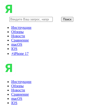
Инструкции
Обзоры
Новости
Сравнение
macOS
IOS
⚡️iPhone 17
Инструкции
Обзоры
Новости
Сравнение
macOS
IOS