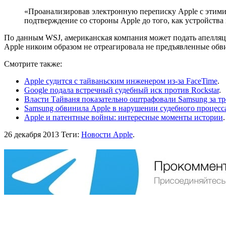
«Проанализировав электронную переписку Apple с этим
подтверждение со стороны Apple до того, как устройства
По данным WSJ, американская компания может подать апелляци
Apple никоим образом не отреагировала не предъявленные обви
Смотрите также:
Apple судится с тайваньcким инженером из-за FaceTime
.
Google подала встречный судебный иск против Rockstar
.
Власти Тайваня показательно оштрафовали Samsung за т
Samsung обвинила Apple в нарушении судебного процесса
Apple и патентные войны: интересные моменты истории
.
26 декабря 2013
Теги:
Новости Apple
.