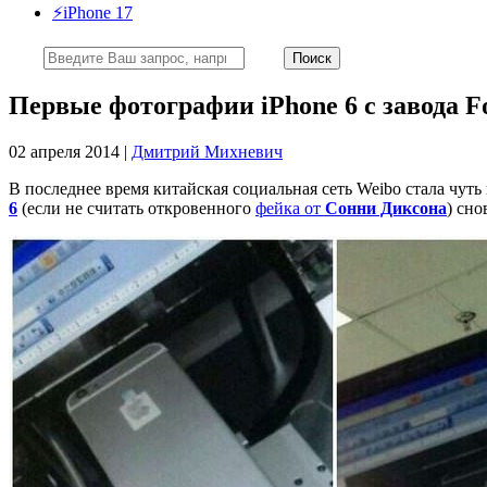
⚡️iPhone 17
Первые фотографии iPhone 6 с завода F
02 апреля 2014 |
Дмитрий Михневич
В последнее время китайская социальная сеть Weibo стала чу
6
(если не считать откровенного
фейка от
Сонни Диксона
) сн