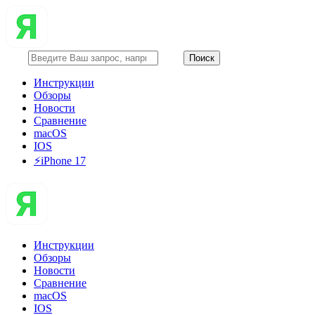
Инструкции
Обзоры
Новости
Сравнение
macOS
IOS
⚡️iPhone 17
Инструкции
Обзоры
Новости
Сравнение
macOS
IOS