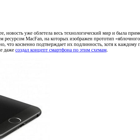
ее, новость уже облетела весь технологический мир и была прим
м ресурсом MacFan, на которых изображен прототип «яблочног
но, что косвенно подтверждает их подлинность, хотя к каждом
е даже
создал концепт смартфона по этим схемам
.