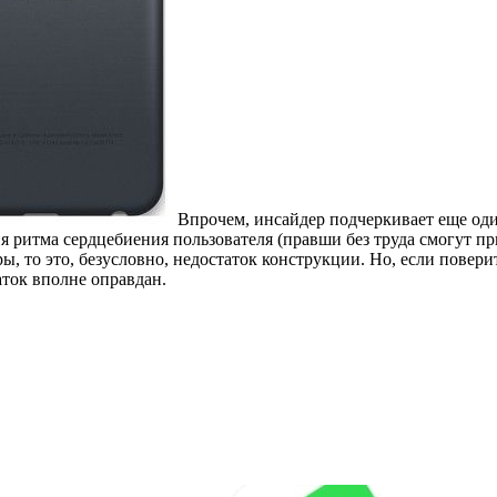
Впрочем, инсайдер подчеркивает еще од
ия ритма сердцебиения пользователя (правши без труда смогут 
ы, то это, безусловно, недостаток конструкции. Но, если повери
аток вполне оправдан.