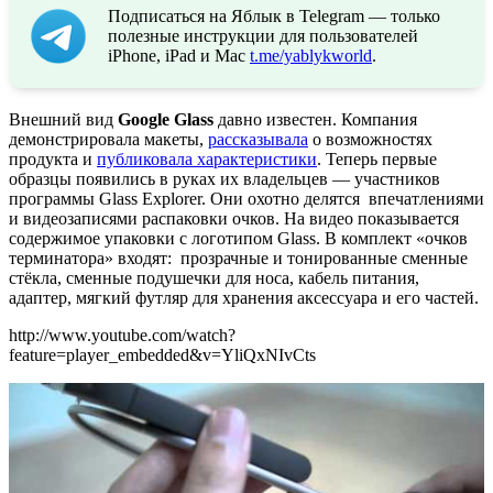
Подписаться на Яблык в Telegram — только
полезные инструкции для пользователей
iPhone, iPad и Mac
t.me/yablykworld
.
Внешний вид
Google Glass
давно известен. Компания
демонстрировала макеты,
рассказывала
о возможностях
продукта и
публиковала характеристики
. Теперь первые
образцы появились в руках их владельцев — участников
программы Glass Explorer. Они охотно делятся впечатлениями
и видеозаписями распаковки очков. На видео показывается
содержимое упаковки с логотипом Glass. В комплект «очков
терминатора» входят: прозрачные и тонированные сменные
стёкла, сменные подушечки для носа, кабель питания,
адаптер, мягкий футляр для хранения аксессуара и его частей.
http://www.youtube.com/watch?
feature=player_embedded&v=YliQxNIvCts