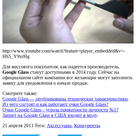
http://www.youtube.com/watch?feature=player_embedded&v=-
Hh5_Y9xrHg
Для массового покупателя, как надеется производитель,
Google Glass
станут доступными в 2014 году. Сейчас на
официальном сайте компании все желающие могут заполнить
заявку для уведомления о начале продаж.
Смотрите также:
Google Glass — опубликованы технические характеристики
.
Из чего состоят и как работают очки Google Glass?
Очки Google Glass – угроза приватности личности №1?
Запрет на Google Glass в США входит в моду
.
21 апреля 2013
Теги:
Аксессуары
,
Конкуренты
.