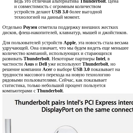
ведь это отличная альтернатива
Thunderbolt
. Цена
и совместимость с огромным количеством
устройств делают
USB 3.0
более выгодной
технологией на данный момент.
Отдельно
Роузен
отметила поддержку внешних жестких
дисков, флеш-накопителей, клавиатур, мышей и джойстиков.
Для пользователей устройств
Apple
, эта новость стала весьма
удручающей. Она означает, что мы будем видеть еще меньшее
количество компаний, использующих и старающихся
развивать
Thunderbolt
. Некоторые партнеры
Intel
, в
частности
Asus
и
Dell
уже используют
Thunderbolt
, но
решение компании
Acer
о выборе
USB 3.0
показывает на
трудности массового перехода на новую технологию
рядовыми пользователями. Сейчас, как показывает
статистика, только небольшой процент пользуется
компьютерами с
Thunderbolt
.