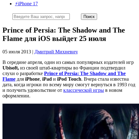
⚡️iPhone 17
Prince of Persia: The Shadow and The
Flame для iOS выйдет 25 июля
05 июля 2013 |
Дмитрий Михневич
В середине апреля, один из самых популярных издателей игр
Ubisoft,
из своей штаб-квартиры во Франции подтвердил
слухи о разработке
Prince of Persia: The Shadow and The
Flame
для
iPhone
,
iPad
и
iPod Touch
. Вчера стала известна
дата, когда игроки по всему миру смогут вернуться в 1993 год
и получить удовольствие от
классической игры
в новом
оформлении.