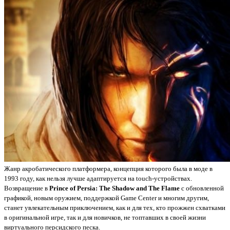
Жанр акробатического платформера, концепция которого была в моде в
1993 году, как нельзя лучше адаптируется на touch-устройствах.
Возвращение в
Prince of Persia: The Shadow and The Flame
с обновленной
графикой, новым оружием, поддержкой Game Center и многим другим,
станет увлекательным приключением, как и для тех, кто прожжен схватками
в оригинальной игре, так и для новичков, не топтавших в своей жизни
виртуального персидского песка.