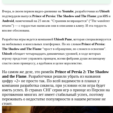
Вчера, в своем первом видео-дневнике на
Youtube
, разработчики из
Ubisoft
подтвердили выпуск
Prince of Persia: The Shadow and The Flame
для
iOS
и
Android
, намеченный на 25 июля. “Странник возвращается” (“The wanderer
returns”) — с гордостью написали они в описании к клипу. И эта гордость
вполне обоснована.
Разработка игры ведется компанией
Ubisoft Pune
, которая специализируется
на мобильных и консольных платформах. По их словам
Prince of Persia:
The Shadow and The Flame
“прост в обращении, но сложен в освоении”.
Ubisoft
обещает четырнадцать динамичных уровней, в ходе которых
игроку предстоит управлять принцем, всеми фибрами души желающему
спасти свою принцессу, а вдобавок и целое королевство.
На самом же деле, это римейк
Prince of Persia 2: The Shadow
and the Flame
. Разработчики решили убрать из названия
цифру «2» не просто так. По всей видимости в планах у
компании разработка сиквела, при условии если игра будет
иметь успех. В странах СНГ серия игр о принце из Персии на
протяжении многих лет имеет стабильный успех, поэтому
переживать о недостатке популярности в нашем регионе не
стоит.