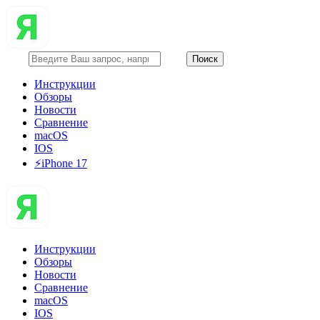
Инструкции
Обзоры
Новости
Сравнение
macOS
IOS
⚡️iPhone 17
Инструкции
Обзоры
Новости
Сравнение
macOS
IOS