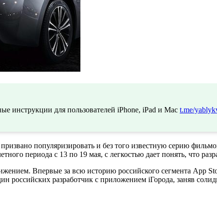
ые инструкции для пользователей iPhone, iPad и Mac
t.me/yablyk
ризвано популяризировать и без того известную серию фильмо
ного периода с 13 по 19 мая, с легкостью дает понять, что раз
жением. Впервые за всю историю российского сегмента App Sto
ин российских разработчик с приложением iГорода, заняв солидн