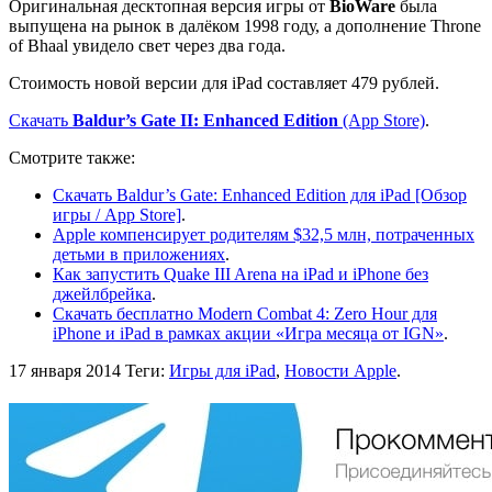
Оригинальная десктопная версия игры от
BioWare
была
выпущена на рынок в далёком 1998 году, а дополнение Throne
of Bhaal увидело свет через два года.
Стоимость новой версии для iPad составляет 479 рублей.
Скачать
Baldur’s Gate II: Enhanced Edition
(App Store)
.
Смотрите также:
Скачать Baldur’s Gate: Enhanced Edition для iPad [Обзор
игры / App Store]
.
Apple компенсирует родителям $32,5 млн, потраченных
детьми в приложениях
.
Как запустить Quake III Arena на iPad и iPhone без
джейлбрейка
.
Скачать бесплатно Modern Combat 4: Zero Hour для
iPhone и iPad в рамках акции «Игра месяца от IGN»
.
17 января 2014
Теги:
Игры для iPad
,
Новости Apple
.