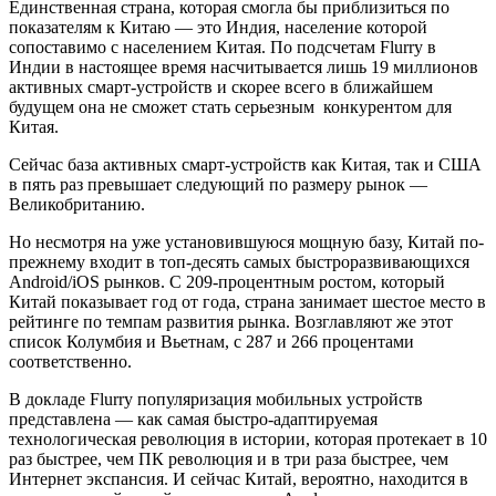
Единственная страна, которая смогла бы приблизиться по
показателям к Китаю — это Индия, население которой
сопоставимо с населением Китая. По подсчетам Flurry в
Индии в настоящее время насчитывается лишь 19 миллионов
активных смарт-устройств и скорее всего в ближайшем
будущем она не сможет стать серьезным конкурентом для
Китая.
Сейчас база активных смарт-устройств как Китая, так и США
в пять раз превышает следующий по размеру рынок —
Великобританию.
Но несмотря на уже установившуюся мощную базу, Китай по-
прежнему входит в топ-десять самых быстроразвивающихся
Android/iOS рынков. С 209-процентным ростом, который
Китай показывает год от года, страна занимает шестое место в
рейтинге по темпам развития рынка. Возглавляют же этот
список Колумбия и Вьетнам, с 287 и 266 процентами
соответственно.
В докладе Flurry популяризация мобильных устройств
представлена — как самая быстро-адаптируемая
технологическая революция в истории, которая протекает в 10
раз быстрее, чем ПК революция и в три раза быстрее, чем
Интернет экспансия. И сейчас Китай, вероятно, находится в