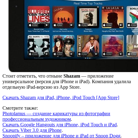
Стоит отметить, что отныне
Shazam
— приложение
универсальное (версия для iPhone и iPad). Компания удалила
отдельную iPad-версию из App Store.
Скачать Shazam для iPad, iPhone, iPod Touch [App Store]
Смотрите также:
Photolamus — создание карикатуры из фотографии
профессиональным художником
.
Скачать Google Hangouts для iPhone, iPod Touch и iPad
.
Скачать Viber 3.0 для iPhone
.
Snoopify – приложение для iPhone и iPad от Snoop Dogg
.