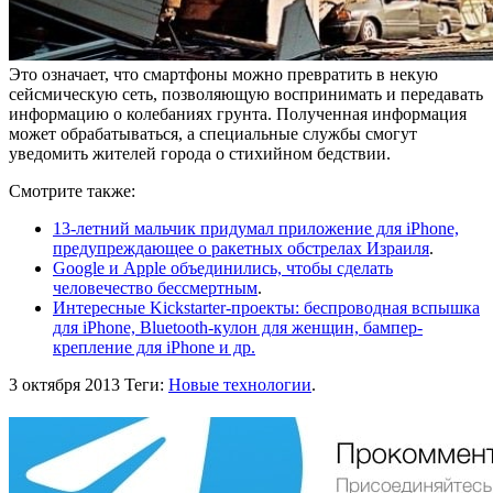
Это означает, что смартфоны можно превратить в некую
сейсмическую сеть, позволяющую воспринимать и передавать
информацию о колебаниях грунта. Полученная информация
может обрабатываться, а специальные службы смогут
уведомить жителей города о стихийном бедствии.
Смотрите также:
13-летний мальчик придумал приложение для iPhone,
предупреждающее о ракетных обстрелах Израиля
.
Google и Apple объединились, чтобы сделать
человечество бессмертным
.
Интересные Kickstarter-проекты: беспроводная вспышка
для iPhone, Bluetooth-кулон для женщин, бампер-
крепление для iPhone и др.
3 октября 2013
Теги:
Новые технологии
.