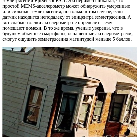
землетрясений EpiSensor ES-T. Эксперимент показал, что
простой MEMS-акселерометр может обнаружить умеренные
или сильные землетрясения, но только в том случае, если
датчик находится неподалеку от эпицентра землетрясения. А
вот слабые толчки акселерометр не определит – ему
помешают помехи. В то же время, ученые уверены, что в
будущем обычные смартфоны, оснащенные акселерометрами,
смогут ощущать землетрясения магнитудой меньше 5 баллов.