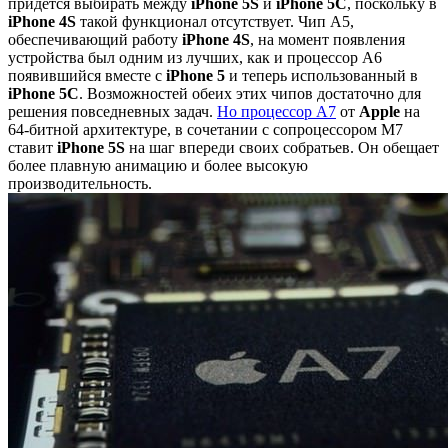
придется выбирать между
iPhone 5S
и
iPhone 5C
, поскольку в
iPhone 4S
такой функционал отсутствует. Чип A5,
обеспечивающий работу
iPhone 4S
, на момент появления
устройства был одним из лучших, как и процессор А6
появившийся вместе с
iPhone 5
и теперь использованный в
iPhone 5С
. Возможностей обеих этих чипов достаточно для
решения повседневных задач.
Но процессор A7
от
Apple
на
64-битной архитектуре, в сочетании с сопроцессором M7
ставит
iPhone 5S
на шаг впереди своих собратьев. Он обещает
более плавную анимацию и более высокую
производительность.