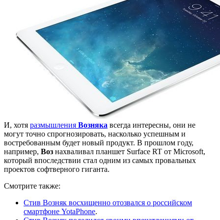
И, хотя
размышления
Возняка
всегда интересны, они не
могут точно спрогнозировать, насколько успешным и
востребованным будет новый продукт. В прошлом году,
например,
Воз
нахваливал планшет Surface RT от Microsoft,
который впоследствии стал одним из самых провальных
проектов софтверного гиганта.
Смотрите также:
Стив Возняк восхищенно отозвался о российском
смартфоне YotaPhone
.