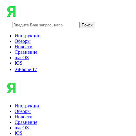
Инструкции
Обзоры
Новости
Сравнение
macOS
IOS
⚡️iPhone 17
Инструкции
Обзоры
Новости
Сравнение
macOS
IOS