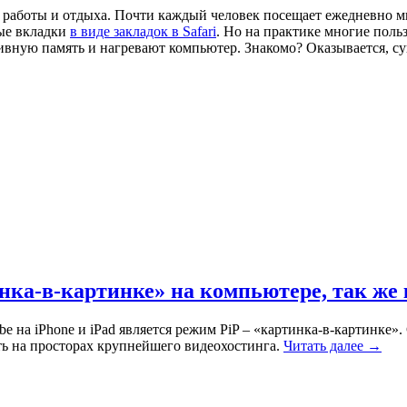
, работы и отдыха. Почти каждый человек посещает ежедневно м
тые вкладки
в виде закладок в Safari
. Но на практике многие польз
тивную память и нагревают компьютер. Знакомо? Оказывается, с
ка-в-картинке» на компьютере, так же к
e на iPhone и iPad является режим PiP – «картинка-в-картинке
ть на просторах крупнейшего видеохостинга.
Читать далее →