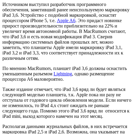
Источником выступил разработчик программного
обеспечения, заметивший ранее неиспользуемую маркировку
iPad 3,6. Устройство с подобной маркировкой, оснастят
процессором iPhone 5, т.е.
Apple A6
. Это придаст новинке
прирост производительности приблизительно на 22% и
увеличит время автономной работы. В MacRumors считают,
что iPad 3,6 и есть новая модификация iPad 3. Сверив
информацию системных файлов прошлых лет, можно
заметить, что планшеты Apple имели маркировку iPad 3,1,
iPad 3,2 и iPad 3,3, что соответствует принадлежности их к
различным сетям.
По мнению MacRumors, планшет iPad 3,6 должны оснастить
уменьшенным разъемом
Lightning
, однако размещение
процессора А6 маловероятно.
Также издание отмечает, что iPad 3,6 вряд ли будет являться
следующей моделью планшета, т.к. Apple пока ни разу не
отступала от годового цикла обновления модели. Если ничего
не изменилось, то IPad 4,x стоит ожидать не раньше
следующего года. Помимо этого iPad 3,6 вряд ли относится к
iPad mini, выход которого намечен на этот месяц.
Располагая данными журнальных файлов, в них встречается
маркировка iPad 2,5 и iPad 2,6. Возможна, она указывает на