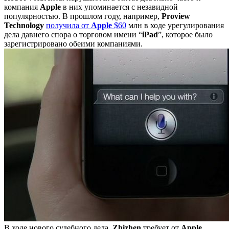
компания
Apple
в них упоминается с незавидной
популярностью. В прошлом году, например,
Proview
Technology
получила от
Apple
$60
млн в ходе урегулирования
дела давнего спора о торговом имени “
iPad
”, которое было
зарегистрировано обеими компаниями.
В ходе нового судебного дела,
Zhizhen
требует от
Apple