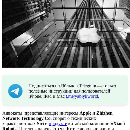
Подписаться на Яблык в Telegram — только
полезные инструкции для пользователей
iPhone, iPad и Mac
t.me/yablykworld
.
Адвокаты, представляющие интересы
Apple
и
Zhizhen
Network Technology Co.
спорят о технических
характеристиках
Siri
и
продукте
китайской компании
«Xiao i
Robot»
. Патенты нарушаются в Китае довольно часто и