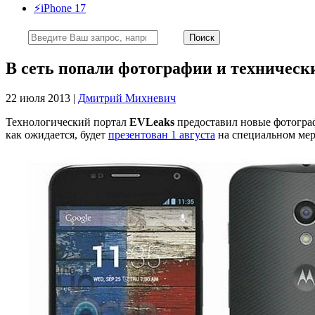
⚡️iPhone 17
В сеть попали фотографии и техническ
22 июля 2013 |
Дмитрий Михневич
Технологический портал
EVLeaks
предоставил новые фотограф
как ожидается, будет
презентован 1 августа
на специальном ме