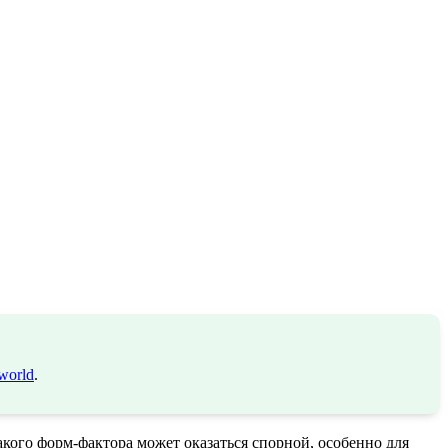
world
.
кого форм-фактора может оказаться спорной, особенно для