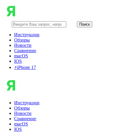
Инструкции
Обзоры
Новости
Сравнение
macOS
IOS
⚡️iPhone 17
Инструкции
Обзоры
Новости
Сравнение
macOS
IOS