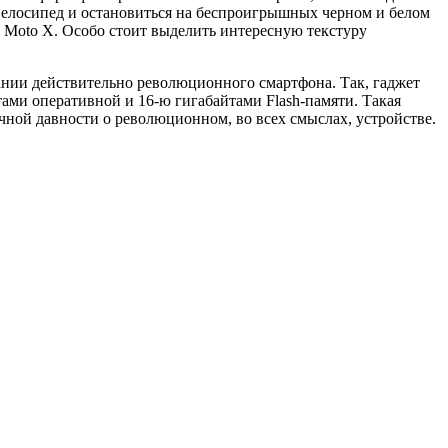
велосипед и остановиться на беспроигрышных черном и белом
 Moto X. Особо стоит выделить интересную текстуру
ании действительно революционного смартфона. Так, гаджет
айтами оперативной и 16-ю гигабайтами Flash-памяти. Такая
ячной давности о революционном, во всех смыслах, устройстве.