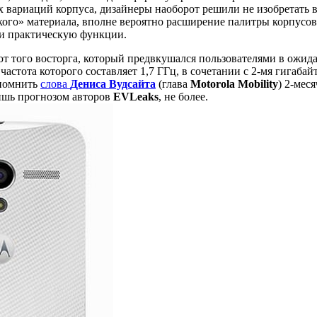
 вариаций корпуса, дизайнеры наоборот решили не изобретать 
ого» материала, вполне вероятно расширение палитры корпусов
к и практическую функции.
ют того восторга, который предвкушался пользователями в ожид
я частота которого составляет 1,7 ГГц, в сочетании с 2-мя гигаб
спомнить
слова
Дениса Вудсайта
(глава
Motorola Mobility
) 2-мес
ишь прогнозом авторов
EVLeaks
, не более.