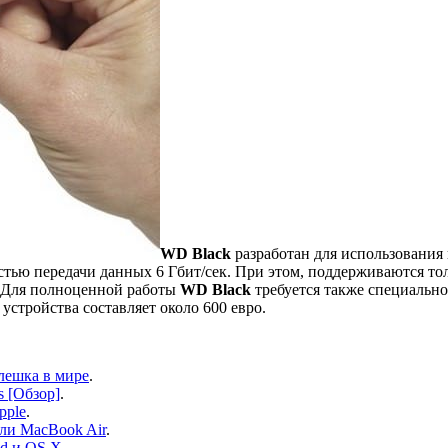
WD Black
разработан для использования
стью передачи данных 6 Гбит/сек. При этом, поддерживаются т
. Для полноценной работы
WD Black
требуется также специально
устройства составляет около 600 евро.
флешка в мире
.
s [Обзор]
.
pple
.
или MacBook Air
.
ad и OS X
.