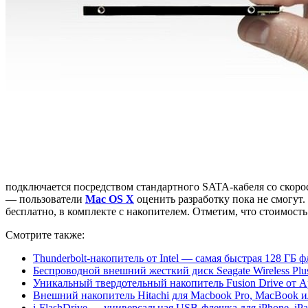
подключается посредством стандартного SATA-кабеля со скоро
— пользователи
Mac OS X
оценить разработку пока не смогут
бесплатно, в комплекте с накопителем. Отметим, что стоимость 
Смотрите также:
Thunderbolt-накопитель от Intel — самая быстрая 128 ГБ 
Беспроводной внешний жесткий диск Seagate Wireless Plu
Уникальный твердотельный накопитель Fusion Drive от A
Внешний накопитель Hitachi для Macbook Pro, MacBook 
i-FlashDrive — универсальная USB-флешка для iPhone, iP