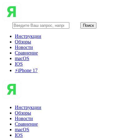
Инструкции
Обзоры
Новости
Сравнение
macOS
IOS
⚡️iPhone 17
Инструкции
Обзоры
Новости
Сравнение
macOS
IOS