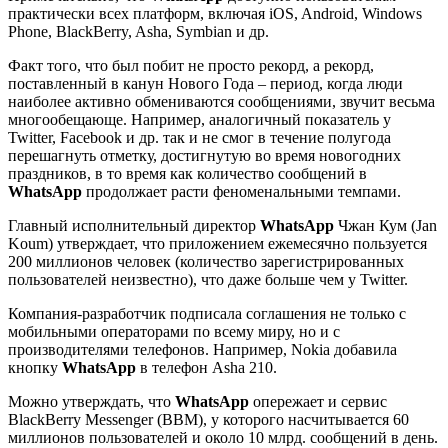
практически всех платформ, включая iOS, Android, Windows
Phone, BlackBerry, Asha, Symbian и др.
Факт того, что был побит не просто рекорд, а рекорд,
поставленный в канун Нового Года – период, когда люди
наиболее активно обмениваются сообщениями, звучит весьма
многообещающе. Например, аналогичный показатель у
Twitter, Facebook и др. так и не смог в течение полугода
перешагнуть отметку, достигнутую во время новогодних
праздников, в то время как количество сообщений в
WhatsApp
продолжает расти феноменальными темпами.
Главный исполнительный директор
WhatsApp
Чжан Кум (Jan
Koum) утверждает, что приложением ежемесячно пользуется
200 миллионов человек (количество зарегистрированных
пользователей неизвестно), что даже больше чем у Twitter.
Компания-разработчик подписала соглашения не только с
мобильными операторами по всему миру, но и с
производителями телефонов. Например, Nokia добавила
кнопку
WhatsApp
в телефон Asha 210.
Можно утверждать, что
WhatsApp
опережает и сервис
BlackBerry Messenger (BBM), у которого насчитывается 60
миллионов пользователей и около 10 млрд. сообщений в день.