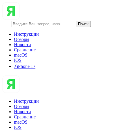
Инструкции
Обзоры
Новости
Сравнение
macOS
IOS
⚡️iPhone 17
Инструкции
Обзоры
Новости
Сравнение
macOS
IOS