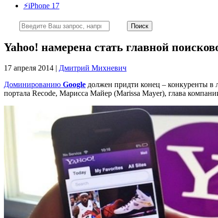
⚡️iPhone 17
Yahoo! намерена стать главной поисков
17 апреля 2014 |
Дмитрий Михневич
Доминированию
Google
должен придти конец – конкуренты в 
портала Recode, Марисса Майер (Marissa Mayer), глава компан