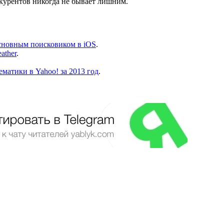
нкурентов никогда не бывает лишним.
 основным поисковиком в iOS
.
ather
.
матики в Yahoo! за 2013 год
.