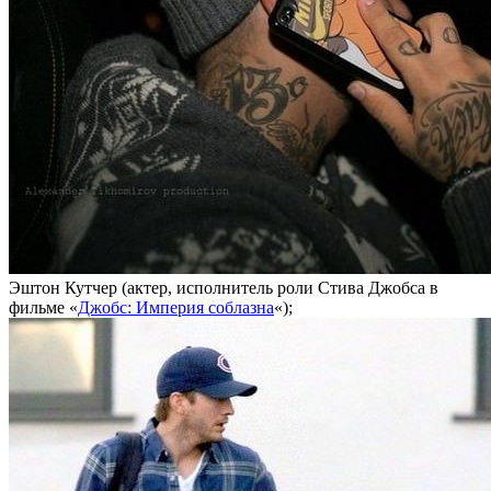
Эштон Кутчер (актер, исполнитель роли Стива Джобса в
фильме «
Джобс: Империя соблазна
«);