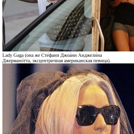
Lady Gaga (она же Сте́фани Джоа́нн Анджели́на
Джермано́тта, эксцентричная американская певица).