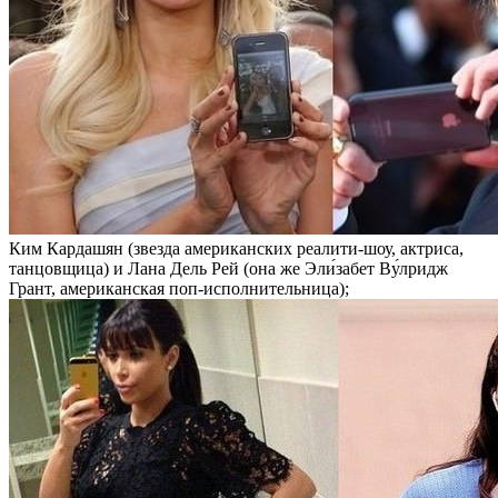
Ким Кардашян (звезда американских реалити-шоу, актриса,
танцовщица) и Лана Дель Рей (она же Эли́забет Ву́лридж
Грант, американская поп-исполнительница);