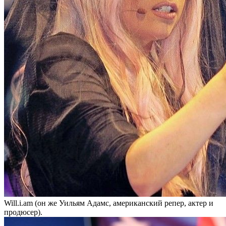
Will.i.am (он же Уильям Адамс, американский репер, актер и
продюсер).