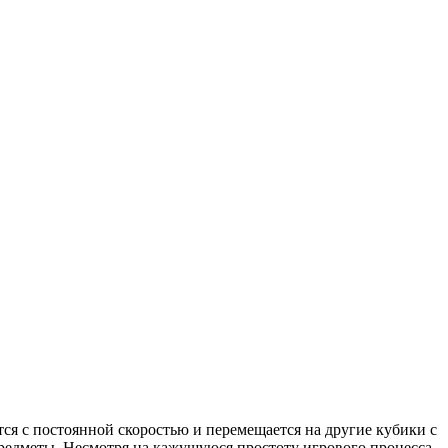
ся с постоянной скоростью и перемещается на другие кубики с
едметы. Несмотря на кажущуюся простоту игрового процесса,