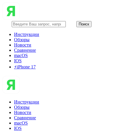
Инструкции
Обзоры
Новости
Сравнение
macOS
IOS
⚡️iPhone 17
Инструкции
Обзоры
Новости
Сравнение
macOS
IOS