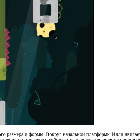
го размера и формы. Вокруг начальной платформы Илли двигает
ловушки и преграды, собирая нужные для завершения уровня пр