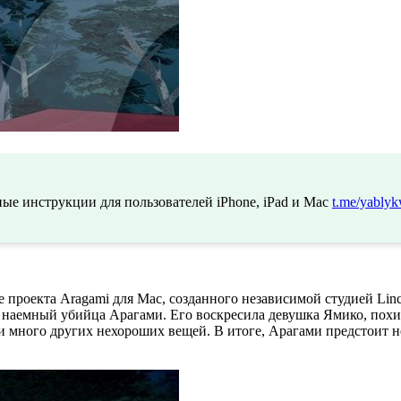
ые инструкции для пользователей iPhone, iPad и Mac
t.me/yablyk
проекта Aragami для Mac, созданного независимой студией Lince
– наемный убийца Арагами. Его воскресила девушка Ямико, пох
и много других нехороших вещей. В итоге, Арагами предстоит не