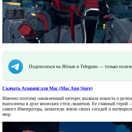
Подписаться на Яблык в Telegram — только полезн
Скачать Aragami для Mac (Mac App Store)
Именно поэтому оживленный интерес вызвала новость о релизе 
выполнена в духе японских стелс-экшенов. Ее главный герой 
самого Императора, захватили земли своих соседей и натворил
мир.