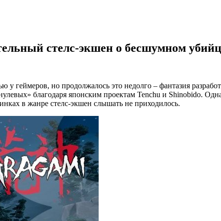
тельный стелс-экшен о бесшумном убийц
ю у геймеров, но продолжалось это недолго – фантазия разработ
улевых» благодаря японским проектам Tenchu и Shinobido. Одна
инках в жанре стелс-экшен слышать не приходилось.