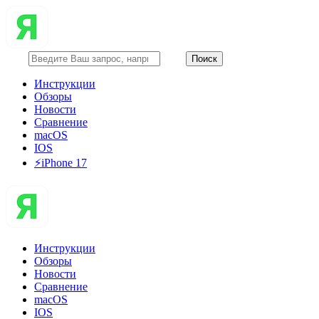
Инструкции
Обзоры
Новости
Сравнение
macOS
IOS
⚡️iPhone 17
Инструкции
Обзоры
Новости
Сравнение
macOS
IOS