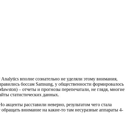
y Analytics вполне сознательно не уделяли этому внимания,
о нравились боссам Samsung, у общественности формировалось
Mawston) – отчеты и прогнозы перепечатали, не глядя, многие
айты статистических данных.
о акценты расставили неверно, результатом чего стала
 обращать внимание на какие-то там несуразные аппараты 4-