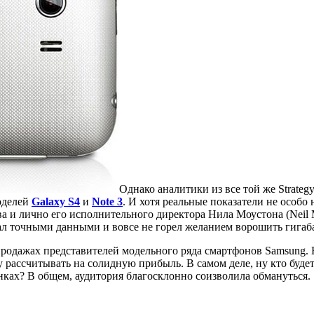
Однако аналитики из все той же Strateg
оделей
Galaxy S4
и
Note 3
. И хотя реальные показатели не особ
тва и лично его исполнительного директора Нила Моустона (Neil 
гал точными данными и вовсе не горел желанием ворошить гигаб
родажах представителей модельного ряда смартфонов Samsung. Н
 рассчитывать на солидную прибыль. В самом деле, ну кто будет
инках? В общем, аудитория благосклонно соизволила обмануться.