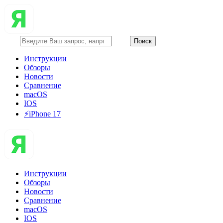
Инструкции
Обзоры
Новости
Сравнение
macOS
IOS
⚡️iPhone 17
Инструкции
Обзоры
Новости
Сравнение
macOS
IOS