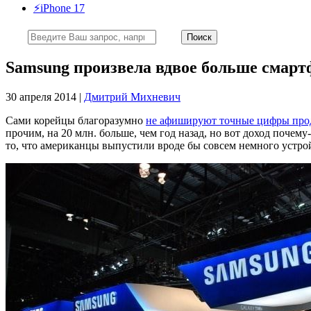
⚡️iPhone 17
Samsung произвела вдвое больше смартф
30 апреля 2014 |
Дмитрий Михневич
Сами корейцы благоразумно
не афишируют точные цифры про
прочим, на 20 млн. больше, чем год назад, но вот доход почему
то, что американцы выпустили вроде бы совсем немного устро