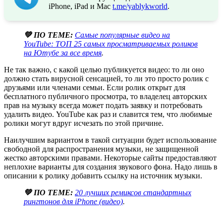
iPhone, iPad и Mac
t.me/yablykworld
.
💚 ПО ТЕМЕ:
Самые популярные видео на
YouTube: ТОП 25 самых просматриваемых роликов
на Ютубе за все время
.
Не так важно, с какой целью публикуется видео: то ли оно
должно стать вирусной сенсацией, то ли это просто ролик с
друзьями или членами семьи. Если ролик открыт для
бесплатного публичного просмотра, то владелец авторских
прав на музыку всегда может подать заявку и потребовать
удалить видео. YouTube как раз и славится тем, что любимые
ролики могут вдруг исчезать по этой причине.
Наилучшим вариантом в такой ситуации будет использование
свободной для распространения музыки, не защищенной
жестко авторскими правами. Некоторые сайты предоставляют
неплохие варианты для создания звукового фона. Надо лишь в
описании к ролику добавить ссылку на источник музыки.
💚 ПО ТЕМЕ:
20 лучших ремиксов стандартных
рингтонов для iPhone (видео)
.