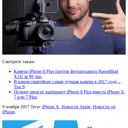
Смотрите также:
Камера iPhone 8 Plus против фотоаппарата Hasselblad
X1D за $9 тыс
.
В каком смартфоне самая лучшая камера в 2017 году –
Топ 9
.
Почему многие выбирают iPhone 8 Plus вместо iPhone X,
7 или 7 Plus
.
9 ноября 2017
Теги:
iPhone X
,
Новости Apple
,
Новости об
iPhone
.