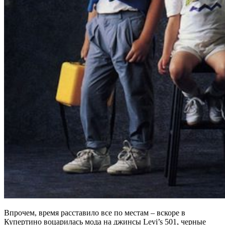
Впрочем, время расставило все по местам – вскоре в
Купертино воцарилась мода на джинсы Levi’s 501, черные