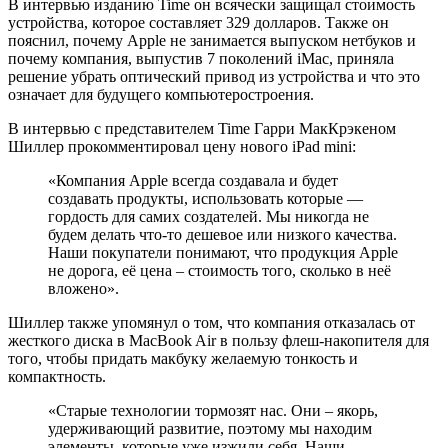
В интервью изданию Time он всячески защищал стоимость
устройства, которое составляет 329 долларов. Также он
пояснил, почему Apple не занимается выпуском нетбуков и
почему компания, выпустив 7 поколений iMac, приняла
решение убрать оптический привод из устройства и что это
означает для будущего компьютеростроения.
В интервью с представителем Time Гарри МакКрэкеном
Шиллер прокомментировал цену нового iPad mini:
«Компания Apple всегда создавала и будет
создавать продукты, использовать которые —
гордость для самих создателей. Мы никогда не
будем делать что-то дешевое или низкого качества.
Наши покупатели понимают, что продукция Apple
не дорога, её цена – стоимость того, сколько в неё
вложено».
Шиллер также упомянул о том, что компания отказалась от
жесткого диска в MacBook Air в пользу флеш-накопителя для
того, чтобы придать макбуку желаемую тонкость и
компактность.
«Старые технологии тормозят нас. Они – якорь,
удерживающий развитие, поэтому мы находим
элементы, которые уже изжили себя. Наши