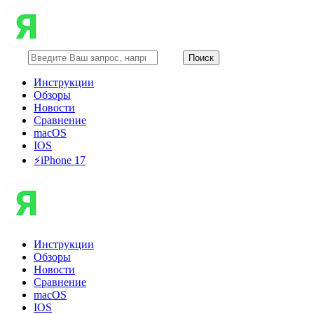
Инструкции
Обзоры
Новости
Сравнение
macOS
IOS
⚡️iPhone 17
Инструкции
Обзоры
Новости
Сравнение
macOS
IOS