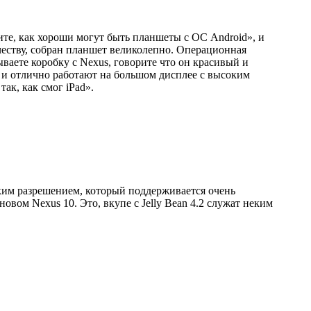
ите, как хороши могут быть планшеты с ОС Android», и
честву, собран планшет великолепно. Операционная
ываете коробку с Nexus, говорите что он красивый и
и отлично работают на большом дисплее с высоким
ак, как смог iPad».
ким разрешением, который поддерживается очень
вом Nexus 10. Это, вкупе с Jelly Bean 4.2 служат неким