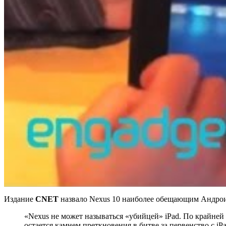
Издание
CNET
назвало Nexus 10 наиболее обещающим Андроидн
«Nexus не может называться «убийцей» iPad. По крайней 
остается камнем преткновения в битве за первенство с i