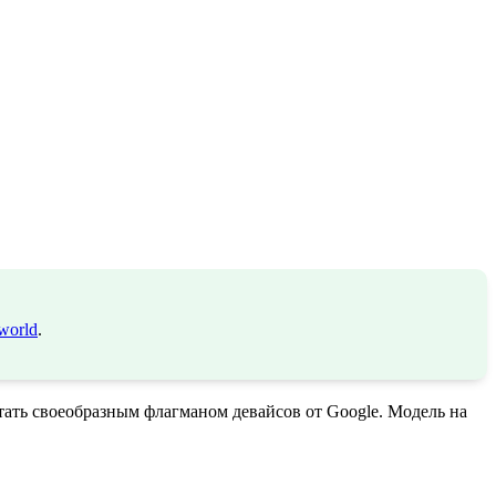
world
.
тать своеобразным флагманом девайсов от Google. Модель на