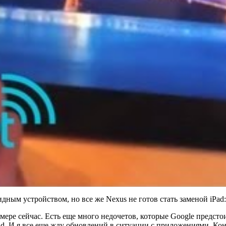
ым устройством, но все же Nexus не готов стать заменой iPad:
мере сейчас. Есть еще много недочетов, которые Google предсто
Pad. И я все еще жду обновлений в ситуации с приложениями. Ко