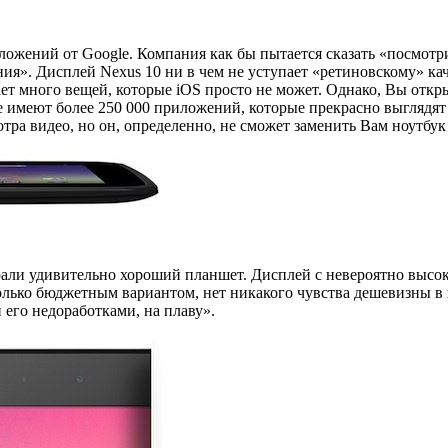
ложений от Google. Компания как бы пытается сказать «посмотр
ния». Дисплей Nexus 10 ни в чем не уступает «ретиновскому» ка
лает много вещей, которые iOS просто не может. Однако, Вы откр
имеют более 250 000 приложений, которые прекрасно выглядят 
 видео, но он, определенно, не сможет заменить Вам ноутбук т
брали удивительно хороший планшет. Дисплей с невероятно высо
лько бюджетным вариантом, нет никакого чувства дешевизны в но
 его недоработками, на плаву».