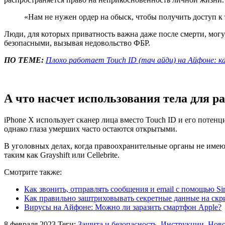
«Нам не нужен ордер на обыск, чтобы получить доступ к
Люди, для которых приватность важна даже после смерти, мог
безопасными, вызывая недовольство ФБР.
ПО ТЕМЕ:
Плохо работает Touch ID (тач айди) на Айфоне: к
А что насчет использования тела для р
iPhone X использует сканер лица вместо Touch ID и его потен
однако глаза умерших часто остаются открытыми.
В уголовных делах, когда правоохранительные органы не имеют
таким как Grayshift или Cellebrite.
Смотрите также:
Как звонить, отправлять сообщения и email с помощью Sir
Как правильно заштриховывать секретные данные на скри
Вирусы на Айфоне: Можно ли заразить смартфон Apple?
8 февраля 2023
Теги:
Защита и безопасность
,
Инструкции
,
Ново