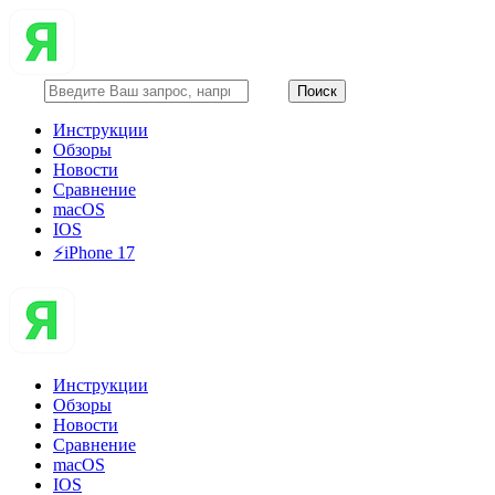
Инструкции
Обзоры
Новости
Сравнение
macOS
IOS
⚡️iPhone 17
Инструкции
Обзоры
Новости
Сравнение
macOS
IOS