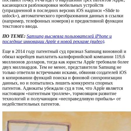
касающихся разблокировки мобильных устройств
(упраздненной в последних версиях iOS надписи «Slide to
unlock»), автоматического преобразования данных в ссылки
(например, телефонных номеров) и предиктивной функции
текстового ввода.
ПО ТЕМЕ:
Samsung высмеяла пользователей iPhone и
последние инновации Apple в новой рекламе (видео)
.
Еще в 2014 году патентный суд признал Samsung виновной и
обязал корейцев выплатить калифорнийской компании 119,6
миллионов долларов, тогда как юристы Apple требовали более
двух миллиардов. Тем не менее, представители Samsung не
только ответили встречными исками, обвиняя создателей iOS
в копировании функций поиска и фоновой синхронизации
данных, но и попытались лишить конкурента спорных
патентов. Адвокаты убеждали суд в том, что Apple является
настоящим «патентным троллем», тормозящим развитие
технологий и получающим «несправедливую прибыль» от
недействительных патентов.