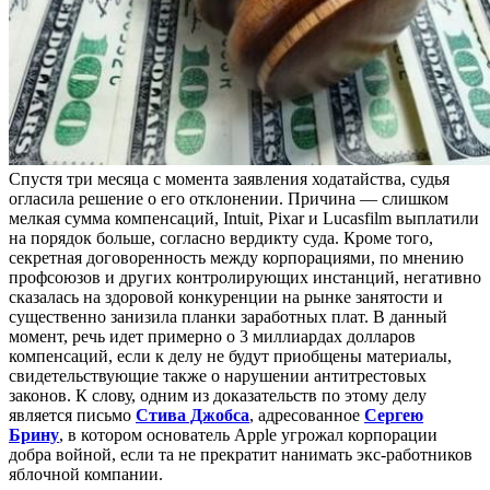
Спустя три месяца с момента заявления ходатайства, судья
огласила решение о его отклонении. Причина — слишком
мелкая сумма компенсаций, Intuit, Pixar и Lucasfilm выплатили
на порядок больше, согласно вердикту суда. Кроме того,
секретная договоренность между корпорациями, по мнению
профсоюзов и других контролирующих инстанций, негативно
сказалась на здоровой конкуренции на рынке занятости и
существенно занизила планки заработных плат. В данный
момент, речь идет примерно о 3 миллиардах долларов
компенсаций, если к делу не будут приобщены материалы,
свидетельствующие также о нарушении антитрестовых
законов. К слову, одним из доказательств по этому делу
является письмо
Стива Джобса
, адресованное
Сергею
Брину
, в котором основатель Apple угрожал корпорации
добра войной, если та не прекратит нанимать экс-работников
яблочной компании.