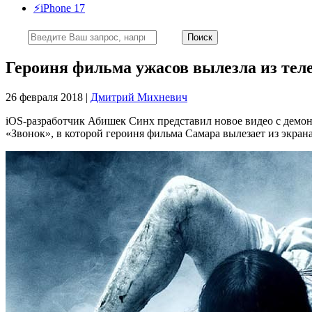
⚡️iPhone 17
Героиня фильма ужасов вылезла из теле
26 февраля 2018 |
Дмитрий Михневич
iOS-разработчик Абишек Синх представил новое видео с демо
«Звонок», в которой героиня фильма Самара вылезает из экрана