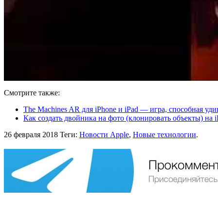
Смотрите также:
The Machines AR для iPhone и iPad — игра, способная уд
Как создать двойника на фото (клонировать объекты) на 
26 февраля 2018
Теги:
Новости Apple
,
Новые технологии
.