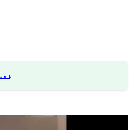
world
.