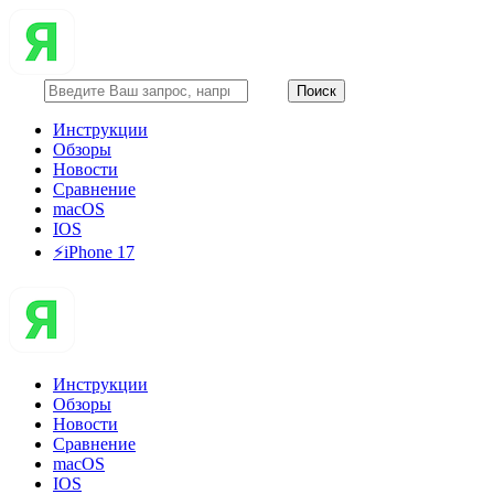
Инструкции
Обзоры
Новости
Сравнение
macOS
IOS
⚡️iPhone 17
Инструкции
Обзоры
Новости
Сравнение
macOS
IOS