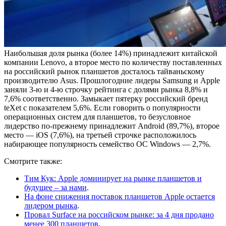
Наибольшая доля рынка (более 14%) принадлежит китайской
компании Lenovo, а второе место по количеству поставленных
на российский рынок планшетов досталось тайваньскому
производителю Asus. Прошлогодние лидеры Samsung и Apple
заняли 3-ю и 4-ю строчку рейтинга с долями рынка 8,8% и
7,6% соответственно. Замыкает пятерку российский бренд
teXet с показателем 5,6%. Если говорить о популярности
операционных систем для планшетов, то безусловное
лидерство по-прежнему принадлежит Android (89,7%), второе
место — iOS (7,6%), на третьей строчке расположилось
набирающее популярность семейство ОС Windows — 2,7%.
Смотрите также:
Тим Кук: Apple доминирует на рынке планшетов и
будущее – за нами
.
На фоне снижения поставок планшетов Apple остается
лидером рынка
.
Провал Surface на российском рынке: за 4 дня продано
менее 300 планшетов
.