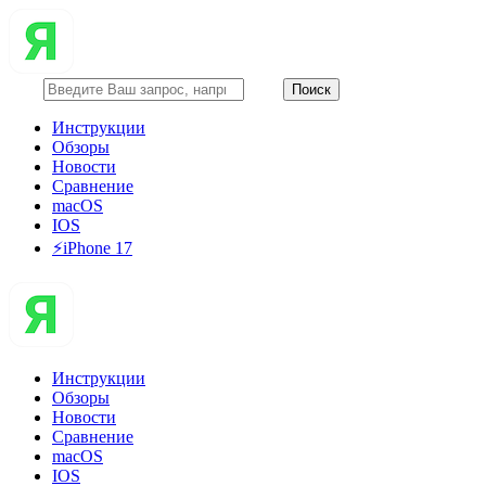
Инструкции
Обзоры
Новости
Сравнение
macOS
IOS
⚡️iPhone 17
Инструкции
Обзоры
Новости
Сравнение
macOS
IOS