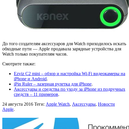
До того создателям аксессуаров для Watch приходилось искать
обходные пути — Apple продавала зарядные устройства для
Watch только покупателям часов.
Смотрите также:
Ezviz C2 mini – обзор и настройка Wi-Fi видеокамеры на
iPhone и Android
.
iPin Ruler – лазерная рулетка для iPhone
.
Аксессуары и средства по уходу за iPhone из подручных
средств – 11 примеров
.
24 августа 2016
Теги:
Apple Watch
,
Аксессуары
,
Новости
Apple
.