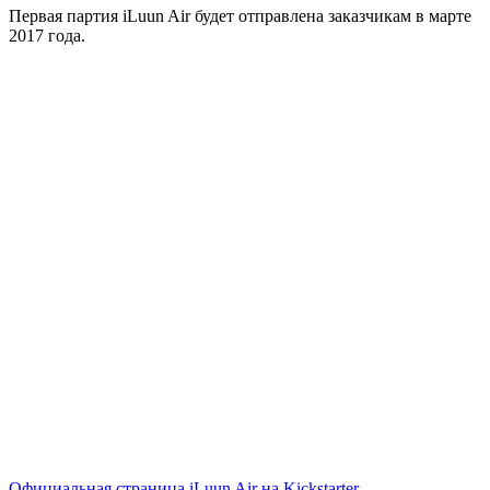
Первая партия iLuun Air будет отправлена заказчикам в марте
2017 года.
Официальная страница iLuun Air на Kickstarter