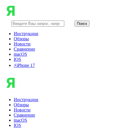
Инструкции
Обзоры
Новости
Сравнение
macOS
IOS
⚡️iPhone 17
Инструкции
Обзоры
Новости
Сравнение
macOS
IOS