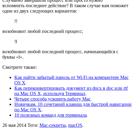
Случайно завершили процесс или просто нужно
вспомнить последнее действие? В таком случае вам поможет
один из двух следующих вариантов:
!!
возобновит любой последний процесс;
!l
возобновит любой последний процесс, начинающийся с
буквы «l».
Смотрите также:
Как найти забытый пароль от Wi-Fi на компьютере Mac
OS X
.
Как переконвертировать документ из docx в doc или rtf
на Mac OS X, используя Терминал
.
Четыре способа ускорить работу Mac
.
Новичкам. 10 сочетаний клавиш для быстрой навигации
по Mac OS X
.
10 полезных команд для терминала
.
26 мая 2014
Теги:
Mac-секреты
,
macOS
.