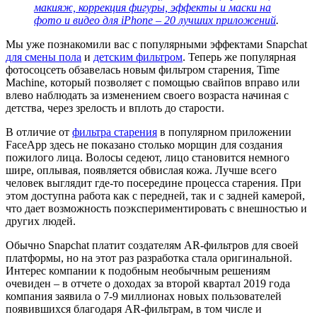
макияж, коррекция фигуры, эффекты и маски на
фото и видео для iPhone – 20 лучших приложений
.
Мы уже познакомили вас с популярными эффектами Snapchat
для смены пола
и
детским фильтром
. Теперь же популярная
фотосоцсеть обзавелась новым фильтром старения, Time
Machine, который позволяет с помощью свайпов вправо или
влево наблюдать за изменением своего возраста начиная с
детства, через зрелость и вплоть до старости.
В отличие от
фильтра старения
в популярном приложении
FaceApp здесь не показано столько морщин для создания
пожилого лица. Волосы седеют, лицо становится немного
шире, оплывая, появляется обвислая кожа. Лучше всего
человек выглядит где-то посередине процесса старения. При
этом доступна работа как с передней, так и с задней камерой,
что дает возможность поэкспериментировать с внешностью и
других людей.
Обычно Snapchat платит создателям AR-фильтров для своей
платформы, но на этот раз разработка стала оригинальной.
Интерес компании к подобным необычным решениям
очевиден – в отчете о доходах за второй квартал 2019 года
компания заявила о 7-9 миллионах новых пользователей
появившихся благодаря AR-фильтрам, в том числе и