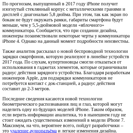
По прогнозам, выпущенный в 2017 году iPhone получит
изогнутый стеклянный корпус с металлическими гранями и
дисплей с диагональю 5,8 дюйма. При этом, так как экран по
бокам не будут окружать рамки, габариты смартфона будут
меньше, чем у 5,5-дюймовой модели «яблочного»
коммуникатора. Сообщается, что при создании дизайна,
инженеры позаимствовали некоторые черты у коммуникатора
iPhone 4. Однако на данный момент подробности неизвестны.
Также аналитик рассказал о новой беспроводной технологии
зарядки смартфонов, которую реализуют в линейке устройств
2017 года. По слухам, купертиновцы смогли отказаться от
использования в гаджетах элементов, которые ограничивали
радиус действия зарядного устройства. Благодаря разработкам
инженеров Apple, для подзарядки коммуникаторов не
потребуется контакт с док-станцией, а радиус действия
составит до 2-3 метров.
Последние сведения касаются новой технологии
биометрического распознавания лиц и глаз, которой могут
наделить одну из будущих моделей iPhone. Таким образом,
если верить информации аналитика, то в нынешнем году не
стоит ожидать существенных изменений в модели iPhone 7.
Максимум, на что, вероятнее всего, пойдут разработчики –
это
удаление аудиоразъёма
и легкие изменения дизайна.