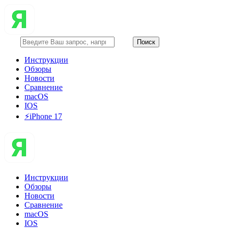
Инструкции
Обзоры
Новости
Сравнение
macOS
IOS
⚡️iPhone 17
Инструкции
Обзоры
Новости
Сравнение
macOS
IOS