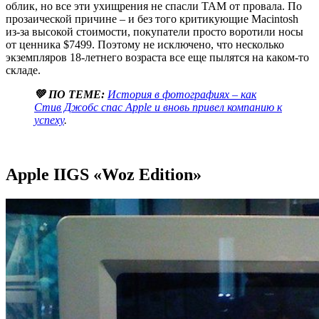
облик, но все эти ухищрения не спасли TAM от провала. По
прозаической причине – и без того критикующие Macintosh
из-за высокой стоимости, покупатели просто воротили носы
от ценника $7499. Поэтому не исключено, что несколько
экземпляров 18-летнего возраста все еще пылятся на каком-то
складе.
💚 ПО ТЕМЕ:
История в фотографиях – как
Стив Джобс спас Apple и вновь привел компанию к
успеху
.
Apple IIGS «Woz Edition»