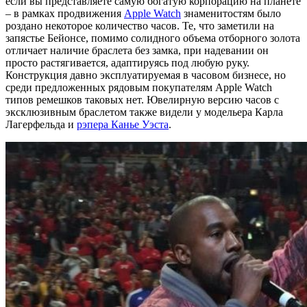
если вы представляете самую богатую корпорацию на планете
– в рамках продвижения
Apple Watch
знаменитостям было
роздано некоторое количество часов. Те, что заметили на
запястье Бейонсе, помимо солидного объема отборного золота
отличает наличие браслета без замка, при надевании он
просто растягивается, адаптируясь под любую руку.
Конструкция давно эксплуатируемая в часовом бизнесе, но
среди предложенных рядовым покупателям Apple Watch
типов ремешков таковых нет. Ювелирную версию часов с
эксклюзивным браслетом также видели у модельера Карла
Лагерфельда и
рэпера Канье Уэста
.