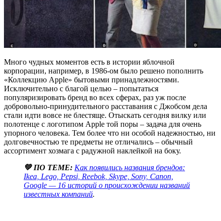
Много чудных моментов есть в истории яблочной
корпорации, например, в 1986-ом было решено пополнить
«Коллекцию Apple» бытовыми принадлежностями.
Исключительно с благой целью – попытаться
популяризировать бренд во всех сферах, раз уж после
добровольно-принудительного расставания с Джобсом дела
стали идти вовсе не блестяще. Отыскать сегодня вилку или
полотенце с логотипом Apple той поры – задача для очень
упорного человека. Тем более что ни особой надежностью, ни
долговечностью те предметы не отличались – обычный
ассортимент хозмага с радужной наклейкой на боку.
💚 ПО ТЕМЕ:
Как появились названия брендов:
Ikea, Lego, Pepsi, Reebok, Skype, Sony, Canon,
Google — 16 историй о происхождении названий
известных компаний
.