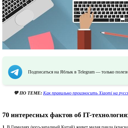
Подписаться на Яблык в Telegram — только полезн
💚 ПО ТЕМЕ:
Как правильно произносить Xiaomi на русс
70 интересных фактов об IT-технология
1
. В Гималаях (юго-западный Китай) живет малая панда (красна