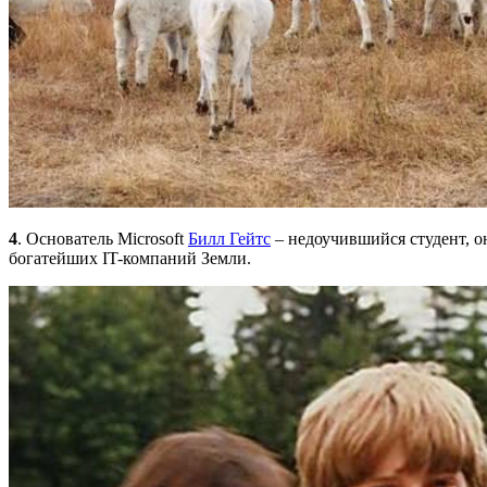
4
. Основатель Microsoft
Билл Гейтс
– недоучившийся студент, о
богатейших IT-компаний Земли.