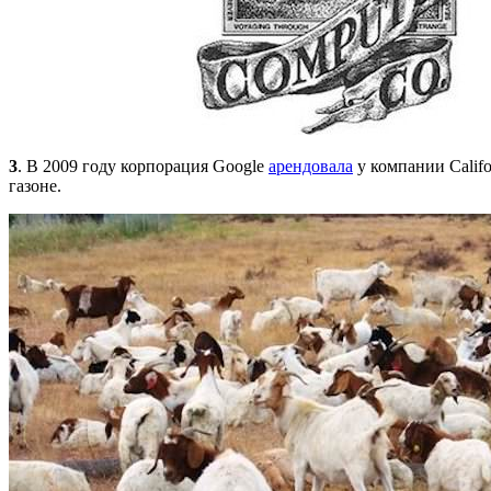
3
. В 2009 году корпорация Google
арендовала
у компании Calif
газоне.