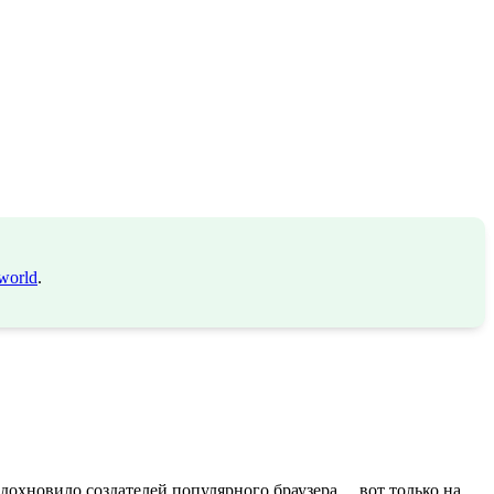
world
.
 вдохновило создателей популярного браузера… вот только на