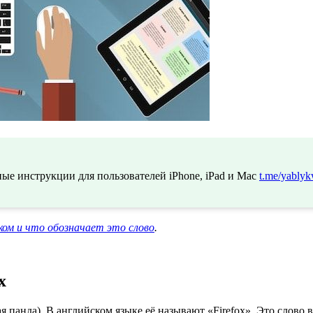
ые инструкции для пользователей iPhone, iPad и Mac
t.me/yablyk
ком и что обозначает это слово
.
х
я панда). В английском языке её называют «Firefox». Это слово