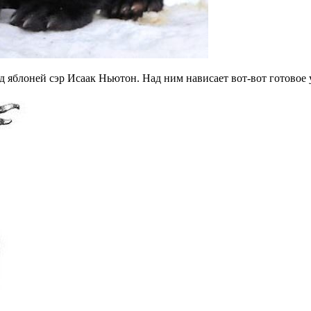
 яблоней сэр Исаак Ньютон. Над ним нависает вот-вот готовое у