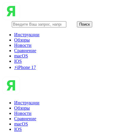
Инструкции
Обзоры
Новости
Сравнение
macOS
IOS
⚡️iPhone 17
Инструкции
Обзоры
Новости
Сравнение
macOS
IOS