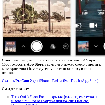
Стоит отметить, что приложение имеет рейтинг в 4,5 при
1500 голосов в
App Store,
так что его можно смело отнести к
категории «must have» с учетом временного отсутствия
ценника.
Скачать
ProCam 2
для iPhone, iPad и iPod Touch (App Store)
.
Смотрите также:
Твик QuickShoot Pro — скрытая фото- видеосъемка на
iPhone или iPad без запуска приложения Камера
.