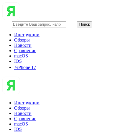
Инструкции
Обзоры
Новости
Сравнение
macOS
IOS
⚡️iPhone 17
Инструкции
Обзоры
Новости
Сравнение
macOS
IOS