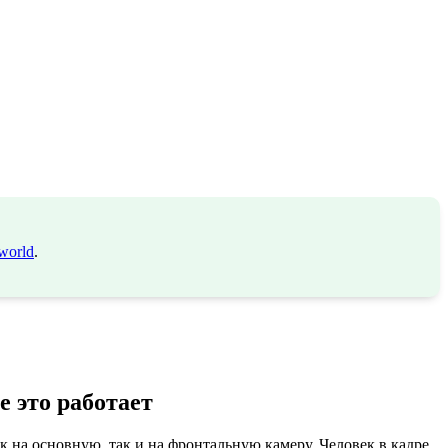
world
.
 это работает
ак на основную, так и на фронтальную камеру. Человек в кадре